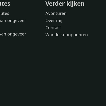
utes
Verder kijken
outes
Avonturen
van ongeveer
Over mij
Contact
van ongeveer
Wandelknooppunten
voor
 wandelroutes
 hond
 honden