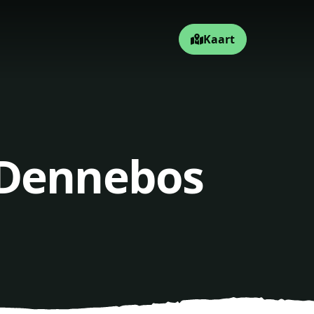
Kaart
 Dennebos