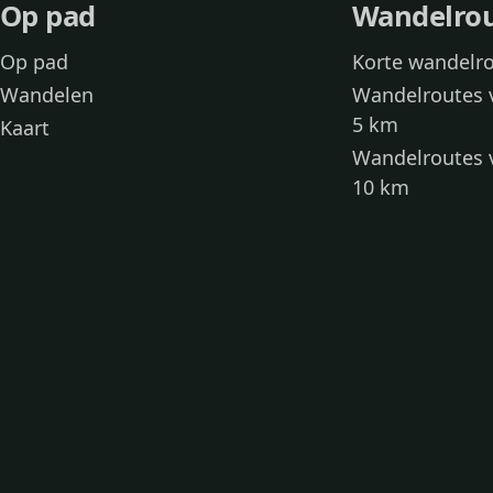
Op pad
Wandelro
Op pad
Korte wandelr
Wandelen
Wandelroutes 
5 km
Kaart
Wandelroutes 
10 km
Wandelroutes 
kinderen
Toegankelijke
Wandelen met
Loslooproutes