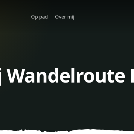
Op pad
Over mij
ij Wandelroute