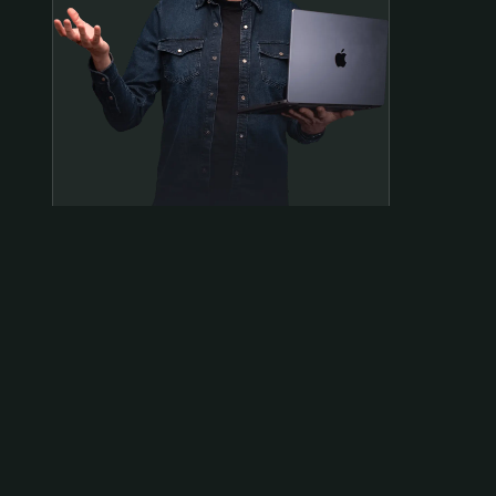
Samen op pad?
ben@beninbeeld.nl
0642458056
Contactpagina