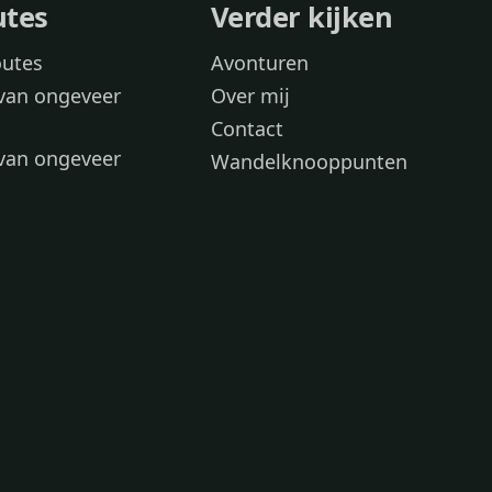
utes
Verder kijken
outes
Avonturen
van ongeveer
Over mij
Contact
van ongeveer
Wandelknooppunten
voor
 wandelroutes
 hond
 honden