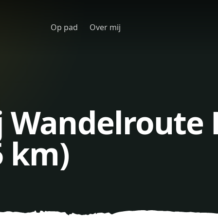
Op pad
Over mij
j Wandelroute 
5 km)