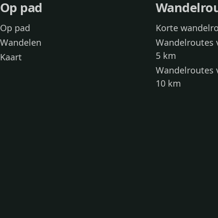
Op pad
Wandelro
Op pad
Korte wandelr
Wandelen
Wandelroutes 
5 km
Kaart
Wandelroutes 
10 km
Wandelroutes 
kinderen
Toegankelijke
Wandelen met
Loslooproutes