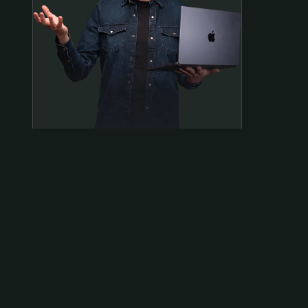
Samen op pad?
ben@beninbeeld.nl
0642458056
Contactpagina