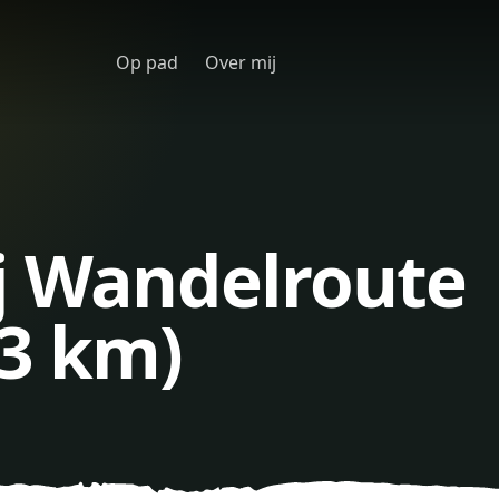
Op pad
Over mij
ij Wandelroute
(3 km)