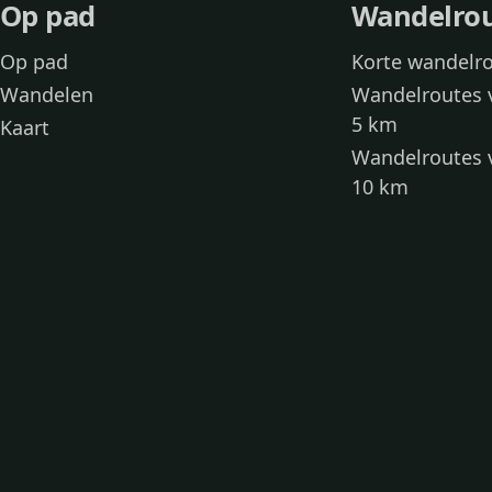
Op pad
Wandelro
Op pad
Korte wandelr
Wandelen
Wandelroutes 
5 km
Kaart
Wandelroutes 
10 km
Wandelroutes 
kinderen
Toegankelijke
Wandelen met
Loslooproutes