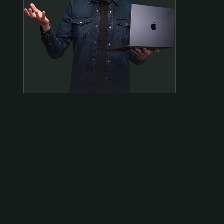
Samen op pad?
ben@beninbeeld.nl
0642458056
Contactpagina