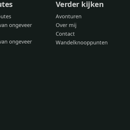
utes
Verder kijken
outes
Avonturen
van ongeveer
Over mij
Contact
van ongeveer
Wandelknooppunten
voor
 wandelroutes
 hond
 honden