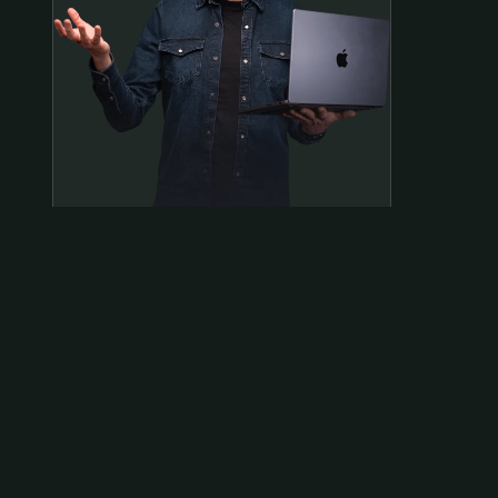
Samen op pad?
ben@beninbeeld.nl
0642458056
Contactpagina