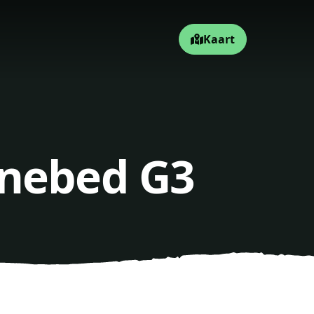
Kaart
unebed G3