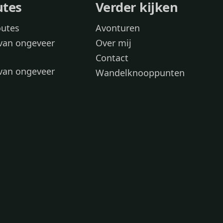
utes
Verder kijken
outes
Avonturen
van ongeveer
Over mij
Contact
van ongeveer
Wandelknooppunten
voor
 wandelroutes
 hond
 honden