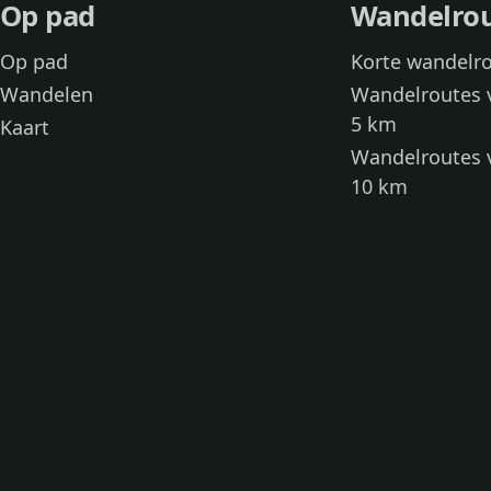
Op pad
Wandelro
Op pad
Korte wandelr
Wandelen
Wandelroutes 
5 km
Kaart
Wandelroutes 
10 km
Wandelroutes 
kinderen
Toegankelijke
Wandelen met
Loslooproutes