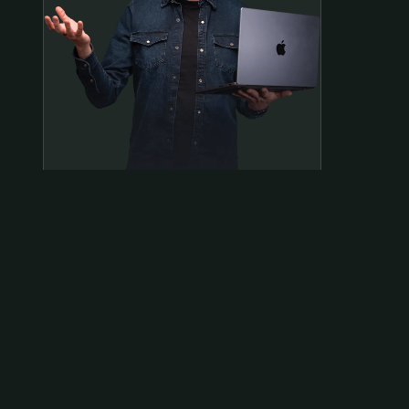
Samen op pad?
ben@beninbeeld.nl
0642458056
Contactpagina