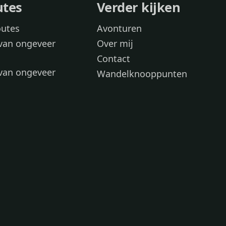
utes
Verder kijken
outes
Avonturen
van ongeveer
Over mij
Contact
van ongeveer
Wandelknooppunten
voor
 wandelroutes
 hond
 honden