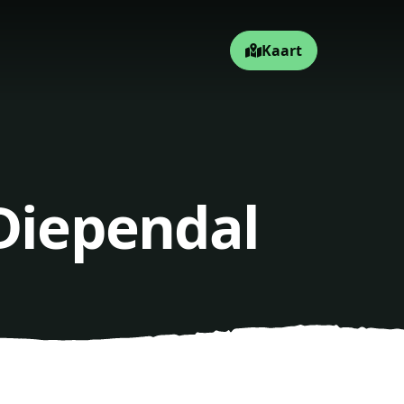
Kaart
 Diependal