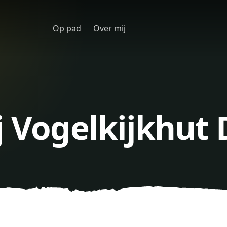
Op pad
Over mij
j Vogelkijkhut