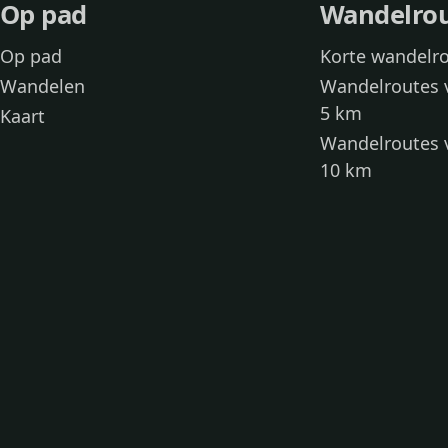
Op pad
Wandelro
Op pad
Korte wandelr
Wandelen
Wandelroutes 
5 km
Kaart
Wandelroutes 
10 km
Wandelroutes 
kinderen
Toegankelijke
Wandelen met
Loslooproutes