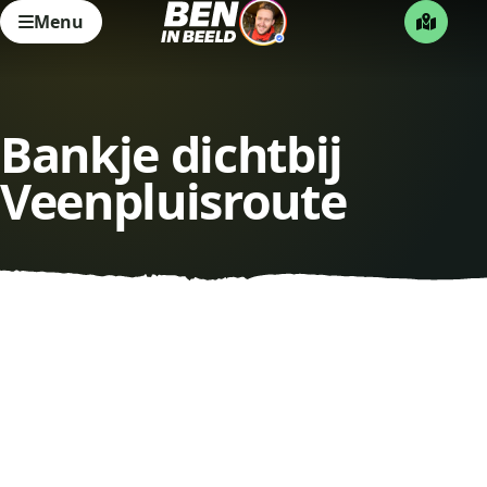
Menu
Bankje dichtbij
Veenpluisroute