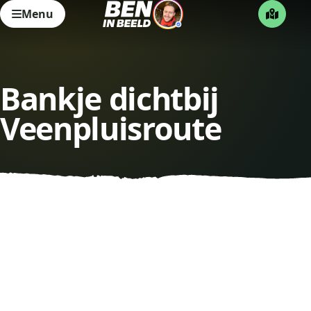
Menu
Bankje dichtbij
Veenpluisroute