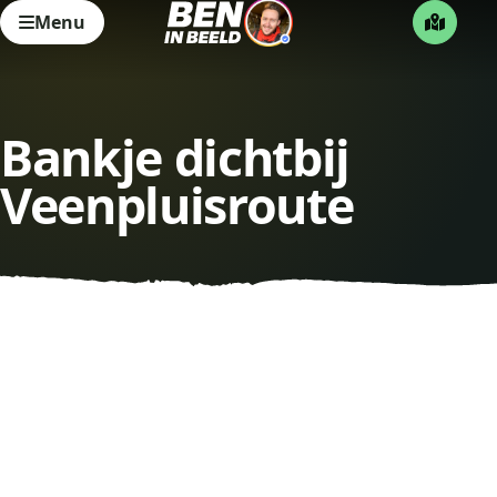
Menu
Bankje dichtbij
Veenpluisroute