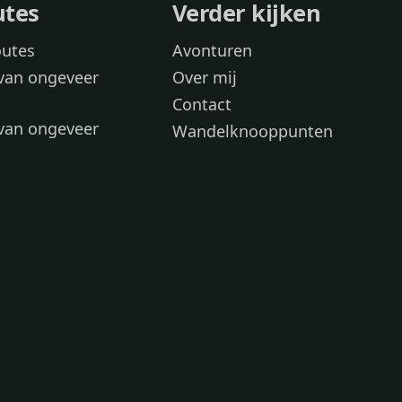
utes
Verder kijken
outes
Avonturen
van ongeveer
Over mij
Contact
van ongeveer
Wandelknooppunten
voor
 wandelroutes
 hond
 honden