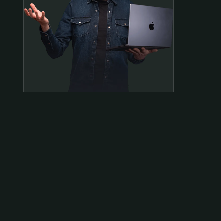
Samen op pad?
ben@beninbeeld.nl
0642458056
Contactpagina