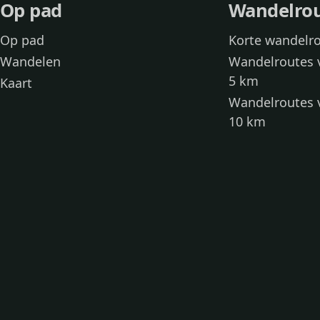
Op pad
Wandelro
Op pad
Korte wandelr
Wandelen
Wandelroutes 
5 km
Kaart
Wandelroutes 
10 km
Wandelroutes 
kinderen
Toegankelijke
Wandelen met
Loslooproutes