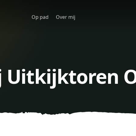
Op pad
Over mij
j Uitkijktoren