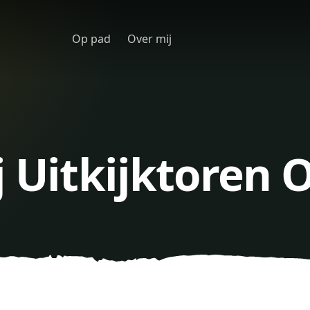
Op pad
Over mij
j Uitkijktoren