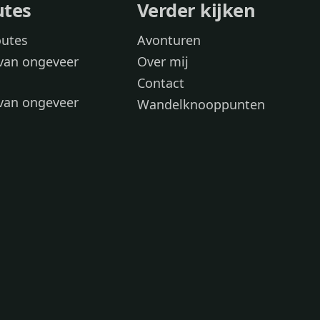
utes
Verder kijken
outes
Avonturen
van ongeveer
Over mij
Contact
van ongeveer
Wandelknooppunten
voor
 wandelroutes
 hond
 honden