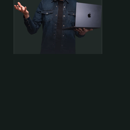
Samen op pad?
ben@beninbeeld.nl
0642458056
Contactpagina