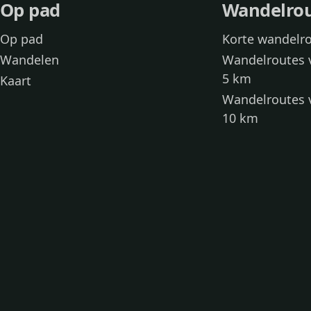
Op pad
Wandelro
Op pad
Korte wandelr
Wandelen
Wandelroutes 
5 km
Kaart
Wandelroutes 
10 km
Wandelroutes 
kinderen
Toegankelijke
Wandelen met
Loslooproutes