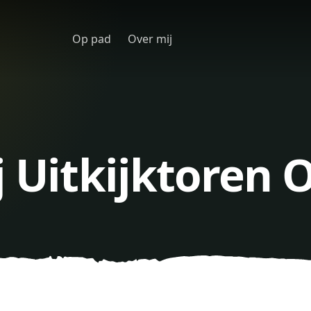
Op pad
Over mij
j Uitkijktoren