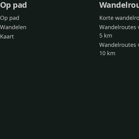
Op pad
Wandelro
Op pad
Korte wandelr
Wandelen
Wandelroutes 
5 km
Kaart
Wandelroutes 
10 km
Wandelroutes 
kinderen
Toegankelijke
Wandelen met
Loslooproutes