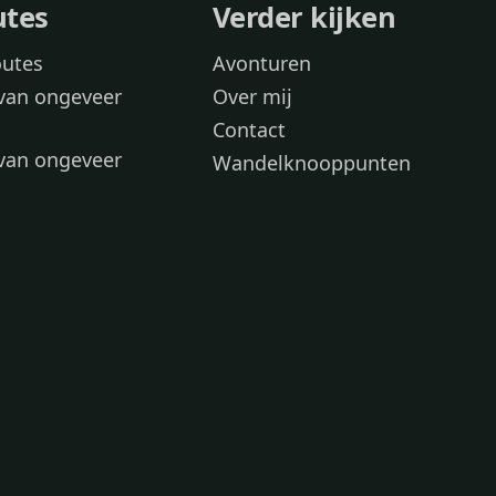
utes
Verder kijken
outes
Avonturen
van ongeveer
Over mij
Contact
van ongeveer
Wandelknooppunten
voor
 wandelroutes
 hond
 honden