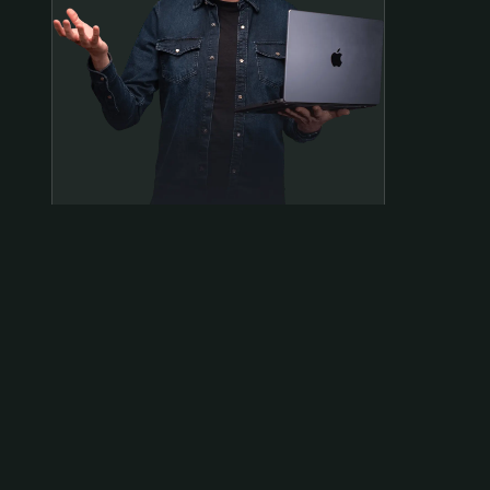
Samen op pad?
ben@beninbeeld.nl
0642458056
Contactpagina