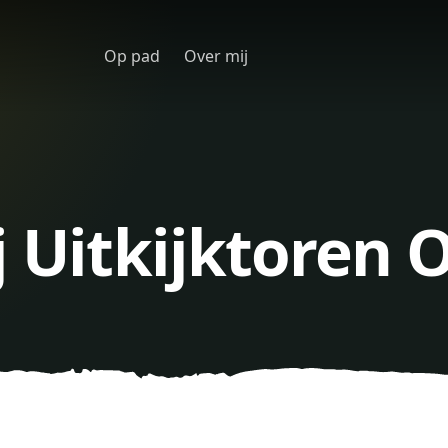
Op pad
Over mij
j Uitkijktoren