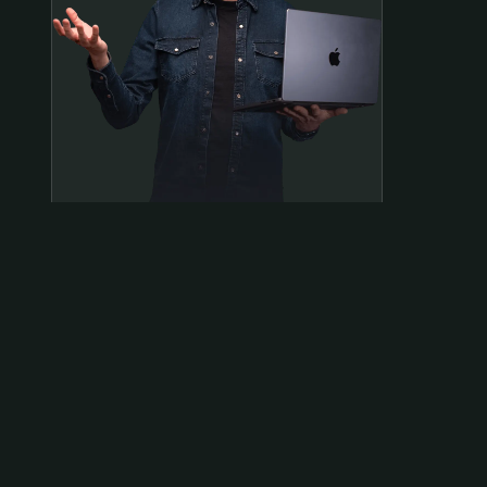
Samen op pad?
ben@beninbeeld.nl
0642458056
Contactpagina