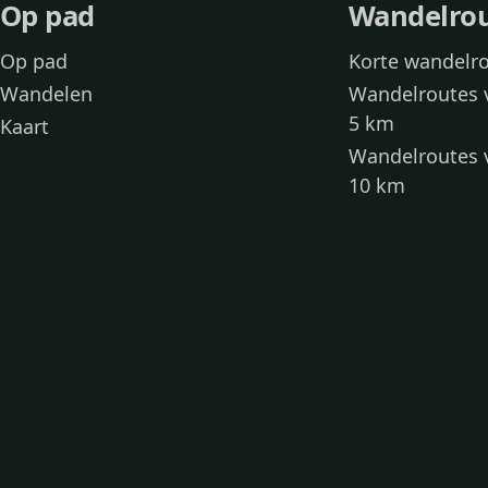
Op pad
Wandelro
Op pad
Korte wandelr
Wandelen
Wandelroutes 
5 km
Kaart
Wandelroutes 
10 km
Wandelroutes 
kinderen
Toegankelijke
Wandelen met
Loslooproutes