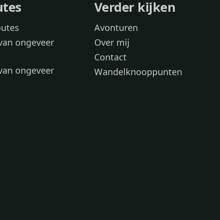
utes
Verder kijken
outes
Avonturen
van ongeveer
Over mij
Contact
van ongeveer
Wandelknooppunten
voor
 wandelroutes
 hond
 honden