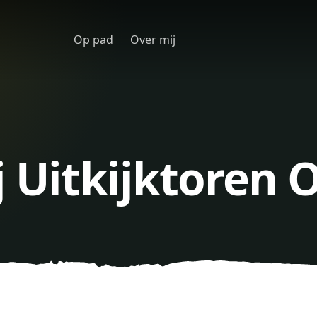
Op pad
Over mij
j Uitkijktoren