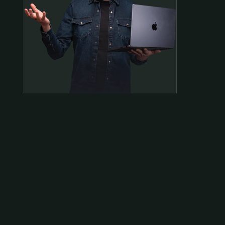
Samen op pad?
ben@beninbeeld.nl
0642458056
Contactpagina