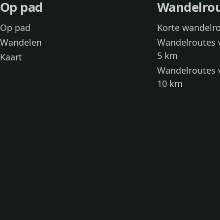
Op pad
Wandelro
Op pad
Korte wandelr
Wandelen
Wandelroutes 
5 km
Kaart
Wandelroutes 
10 km
Wandelroutes 
kinderen
Toegankelijke
Wandelen met
Loslooproutes