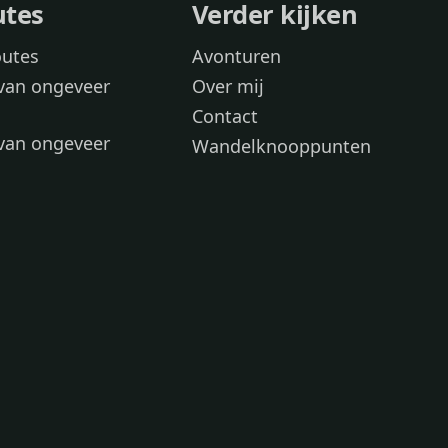
utes
Verder kijken
outes
Avonturen
van ongeveer
Over mij
Contact
van ongeveer
Wandelknooppunten
voor
 wandelroutes
 hond
 honden