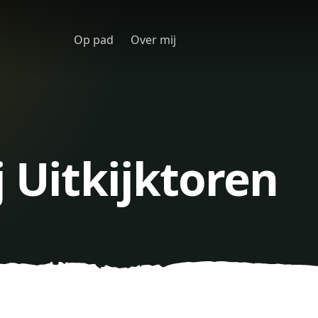
Op pad
Over mij
j Uitkijktoren