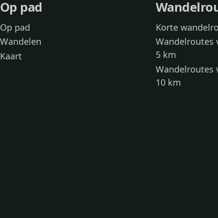
Op pad
Wandelro
Op pad
Korte wandelr
Wandelen
Wandelroutes 
5 km
Kaart
Wandelroutes 
10 km
Wandelroutes 
kinderen
Toegankelijke
Wandelen met
Loslooproutes