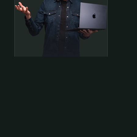
Samen op pad?
ben@beninbeeld.nl
0642458056
Contactpagina