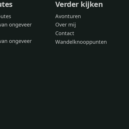
utes
Verder kijken
outes
Avonturen
van ongeveer
Over mij
Contact
van ongeveer
Wandelknooppunten
voor
 wandelroutes
 hond
 honden