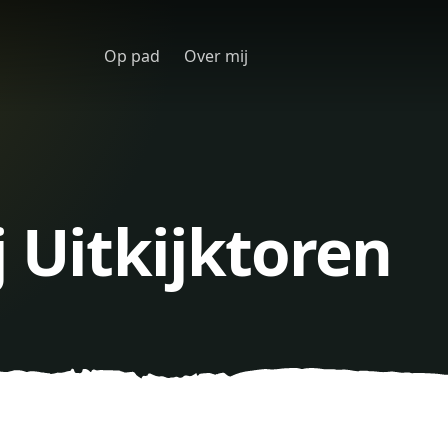
Op pad
Over mij
j Uitkijktoren