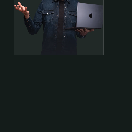
Samen op pad?
ben@beninbeeld.nl
0642458056
Contactpagina