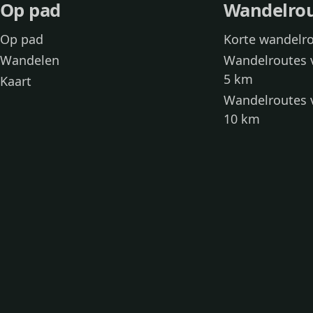
Op pad
Wandelro
Op pad
Korte wandelr
Wandelen
Wandelroutes 
5 km
Kaart
Wandelroutes 
10 km
Wandelroutes 
kinderen
Toegankelijke
Wandelen met
Loslooproutes