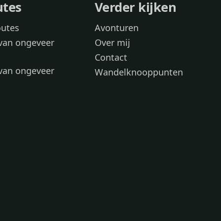
utes
Verder kijken
outes
Avonturen
van ongeveer
Over mij
Contact
van ongeveer
Wandelknooppunten
voor
 wandelroutes
 hond
 honden