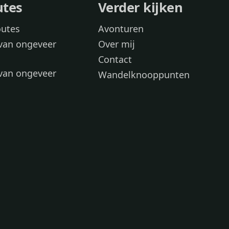
utes
Verder kijken
outes
Avonturen
van ongeveer
Over mij
Contact
van ongeveer
Wandelknooppunten
voor
 wandelroutes
 hond
 honden