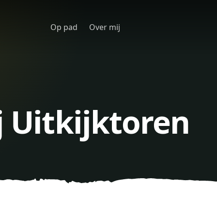
Op pad
Over mij
j Uitkijktoren