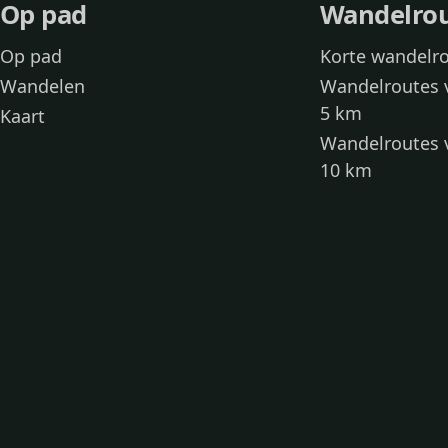
Op pad
Wandelro
Op pad
Korte wandelr
Wandelen
Wandelroutes 
5 km
Kaart
Wandelroutes 
10 km
Wandelroutes 
kinderen
Toegankelijke
Wandelen met
Loslooproutes