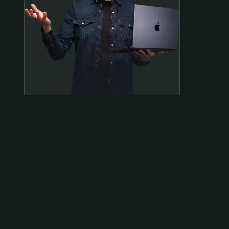
Samen op pad?
ben@beninbeeld.nl
0642458056
Contactpagina