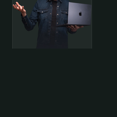
Samen op pad?
ben@beninbeeld.nl
0642458056
Contactpagina