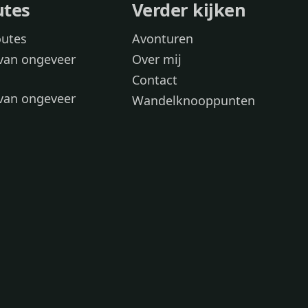
utes
Verder kijken
outes
Avonturen
van ongeveer
Over mij
Contact
van ongeveer
Wandelknooppunten
voor
 wandelroutes
 hond
 honden