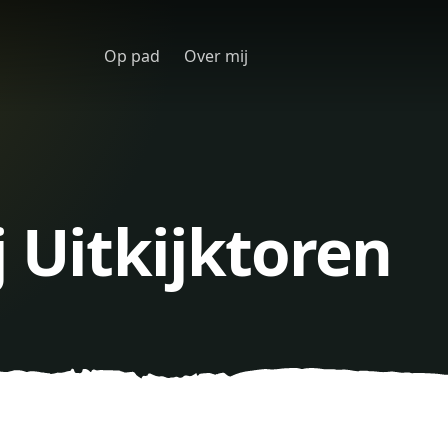
Op pad
Over mij
j Uitkijktoren