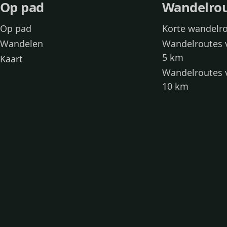
Op pad
Wandelro
Op pad
Korte wandelr
Wandelen
Wandelroutes 
5 km
Kaart
Wandelroutes 
10 km
Wandelroutes 
kinderen
Toegankelijke
Wandelen met
Loslooproutes