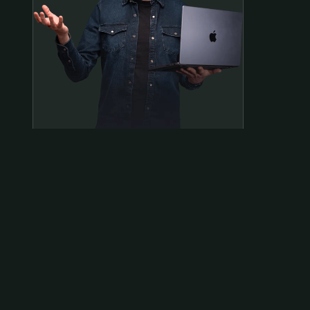
Samen op pad?
ben@beninbeeld.nl
0642458056
Contactpagina