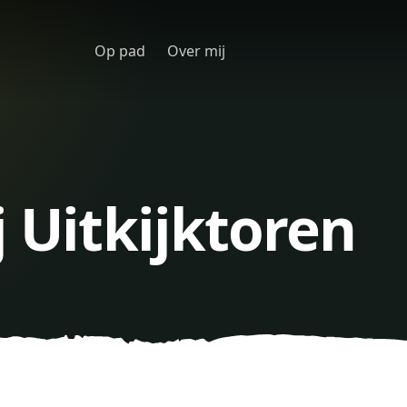
Op pad
Over mij
j Uitkijktoren