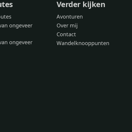
utes
Verder kijken
outes
Avonturen
van ongeveer
Over mij
Contact
van ongeveer
Wandelknooppunten
voor
 wandelroutes
 hond
 honden