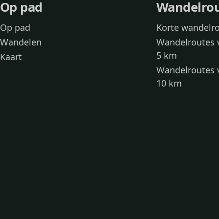
Op pad
Wandelro
Op pad
Korte wandelr
Wandelen
Wandelroutes 
5 km
Kaart
Wandelroutes 
10 km
Wandelroutes 
kinderen
Toegankelijke
Wandelen met
Loslooproutes