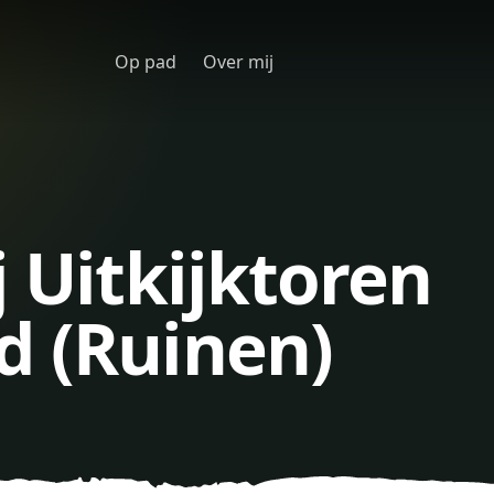
Op pad
Over mij
j Uitkijktoren
d (Ruinen)