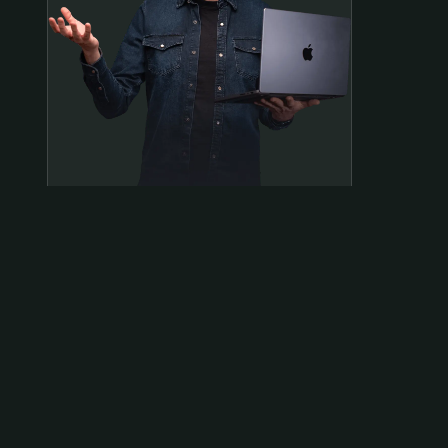
Samen op pad?
ben@beninbeeld.nl
0642458056
Contactpagina