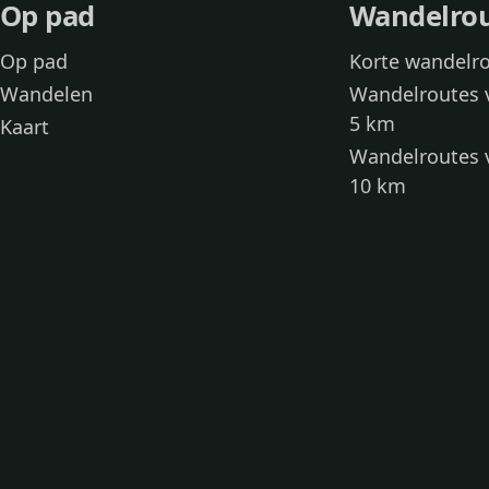
Op pad
Wandelro
Op pad
Korte wandelr
Wandelen
Wandelroutes 
5 km
Kaart
Wandelroutes 
10 km
Wandelroutes 
kinderen
Toegankelijke
Wandelen met
Loslooproutes