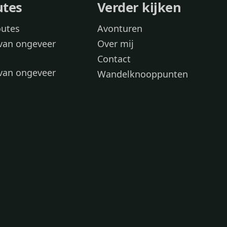
utes
Verder kijken
outes
Avonturen
van ongeveer
Over mij
Contact
van ongeveer
Wandelknooppunten
voor
 wandelroutes
 hond
 honden