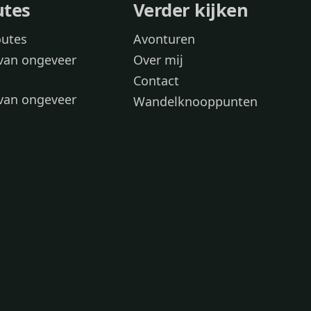
utes
Verder kijken
outes
Avonturen
van ongeveer
Over mij
Contact
van ongeveer
Wandelknooppunten
voor
 wandelroutes
 hond
 honden