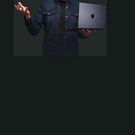
Samen op pad?
ben@beninbeeld.nl
0642458056
Contactpagina