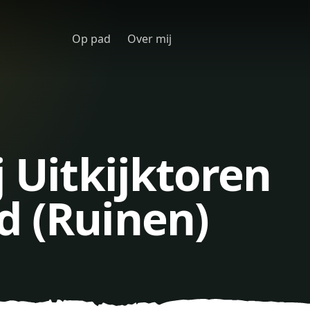
Op pad
Over mij
j Uitkijktoren
d (Ruinen)