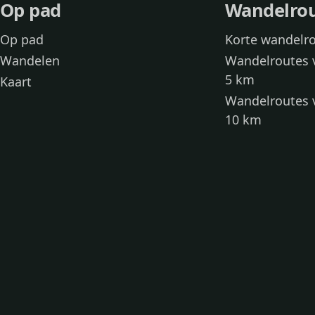
Op pad
Wandelro
Op pad
Korte wandelr
Wandelen
Wandelroutes 
5 km
Kaart
Wandelroutes 
10 km
Wandelroutes 
kinderen
Toegankelijke
Wandelen met
Loslooproutes