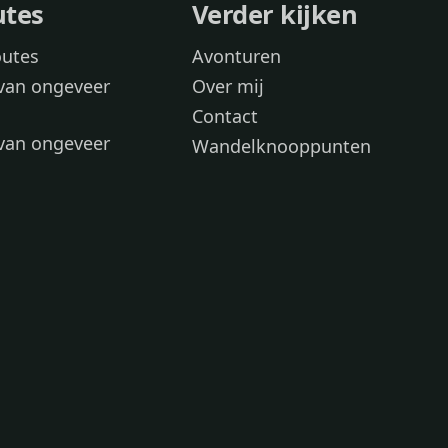
utes
Verder kijken
outes
Avonturen
van ongeveer
Over mij
Contact
van ongeveer
Wandelknooppunten
voor
 wandelroutes
 hond
 honden