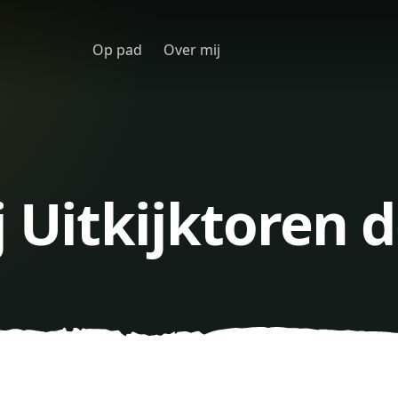
Op pad
Over mij
j Uitkijktoren