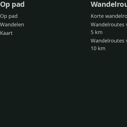
Op pad
Wandelro
Op pad
Korte wandelr
Wandelen
Wandelroutes 
5 km
Kaart
Wandelroutes 
10 km
Wandelroutes 
kinderen
Toegankelijke
Wandelen met
Loslooproutes