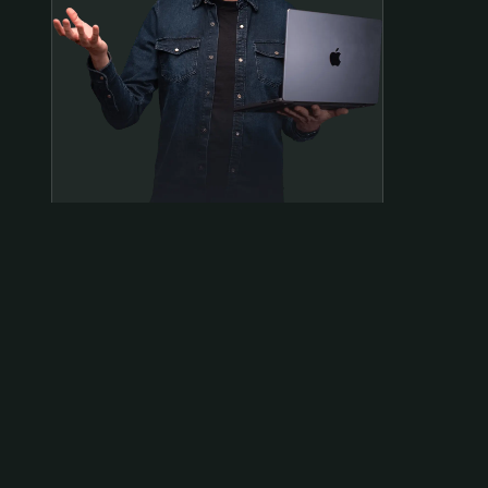
Samen op pad?
ben@beninbeeld.nl
0642458056
Contactpagina