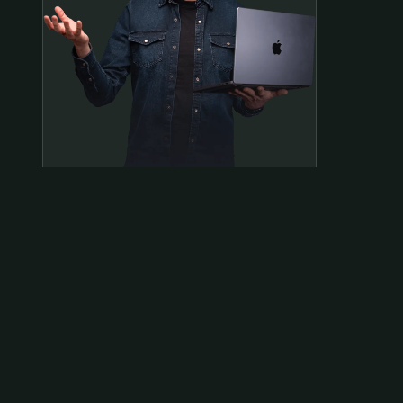
Samen op pad?
ben@beninbeeld.nl
0642458056
Contactpagina