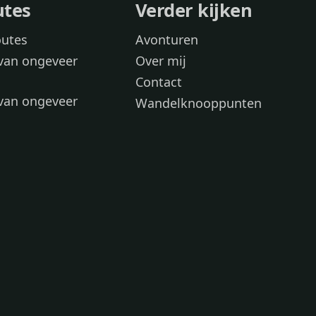
utes
Verder kijken
outes
Avonturen
van ongeveer
Over mij
Contact
van ongeveer
Wandelknooppunten
voor
 wandelroutes
 hond
 honden