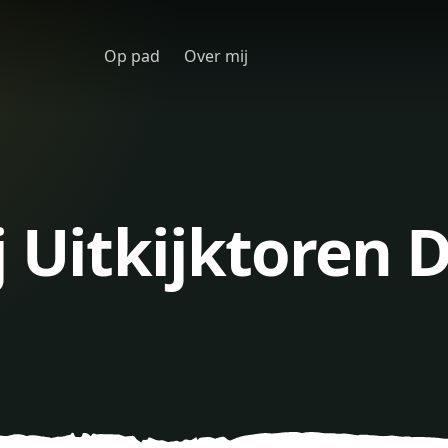
Op pad
Over mij
j Uitkijktoren 