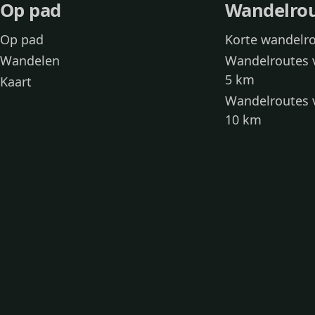
Op pad
Wandelro
Op pad
Korte wandelr
Wandelen
Wandelroutes 
5 km
Kaart
Wandelroutes 
10 km
Wandelroutes 
kinderen
Toegankelijke
Wandelen met
Loslooproutes