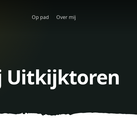
Op pad
Over mij
j Uitkijktoren