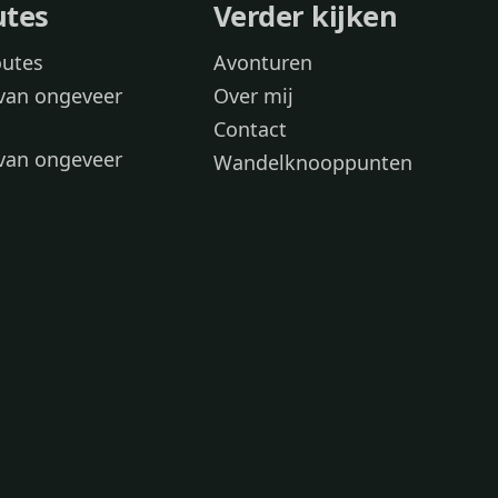
utes
Verder kijken
outes
Avonturen
van ongeveer
Over mij
Contact
van ongeveer
Wandelknooppunten
voor
 wandelroutes
 hond
 honden