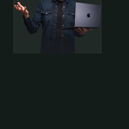
Samen op pad?
ben@beninbeeld.nl
0642458056
Contactpagina