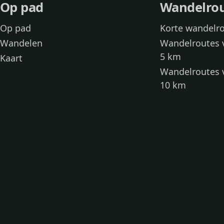
Op pad
Wandelro
Op pad
Korte wandelr
Wandelen
Wandelroutes 
5 km
Kaart
Wandelroutes 
10 km
Wandelroutes 
kinderen
Toegankelijke
Wandelen met
Loslooproutes