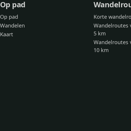
Op pad
Wandelro
Op pad
Korte wandelr
Wandelen
Wandelroutes 
5 km
Kaart
Wandelroutes 
10 km
Wandelroutes 
kinderen
Toegankelijke
Wandelen met
Loslooproutes