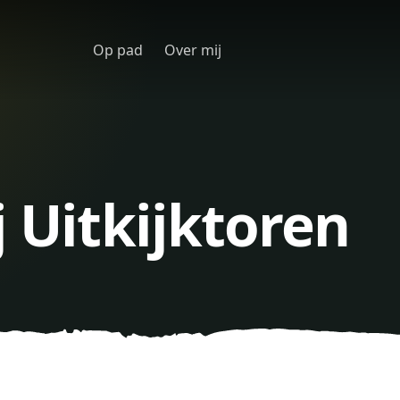
Op pad
Over mij
j Uitkijktoren