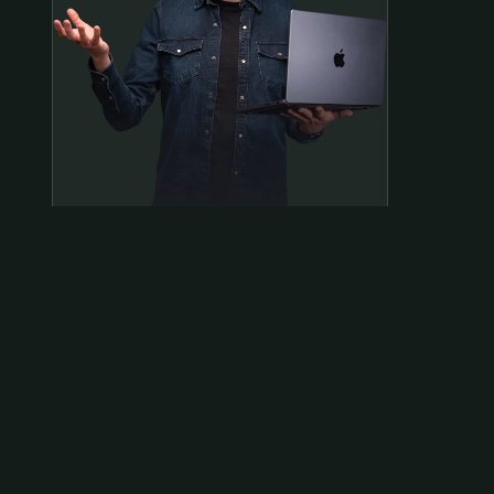
Samen op pad?
ben@beninbeeld.nl
0642458056
Contactpagina