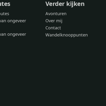
utes
Verder kijken
outes
Avonturen
van ongeveer
Over mij
Contact
van ongeveer
Wandelknooppunten
voor
 wandelroutes
 hond
 honden