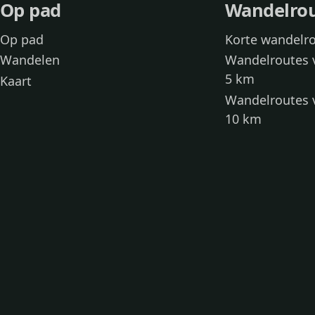
Op pad
Wandelro
Op pad
Korte wandelr
Wandelen
Wandelroutes 
5 km
Kaart
Wandelroutes 
10 km
Wandelroutes 
kinderen
Toegankelijke
Wandelen met
Loslooproutes