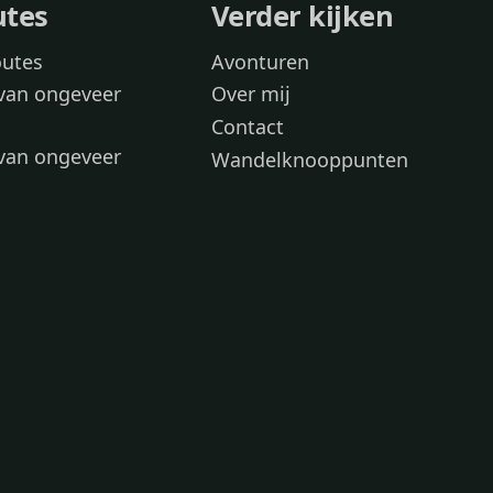
utes
Verder kijken
outes
Avonturen
van ongeveer
Over mij
Contact
van ongeveer
Wandelknooppunten
voor
 wandelroutes
 hond
 honden