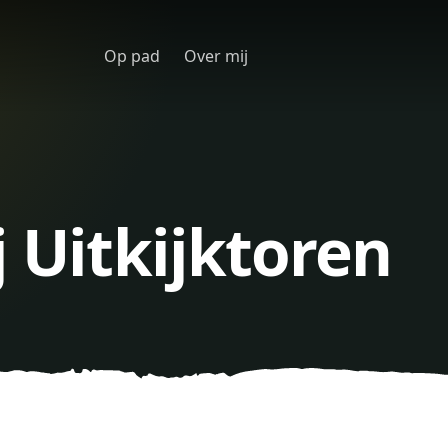
Op pad
Over mij
j Uitkijktoren