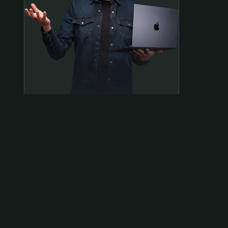
Samen op pad?
ben@beninbeeld.nl
0642458056
Contactpagina