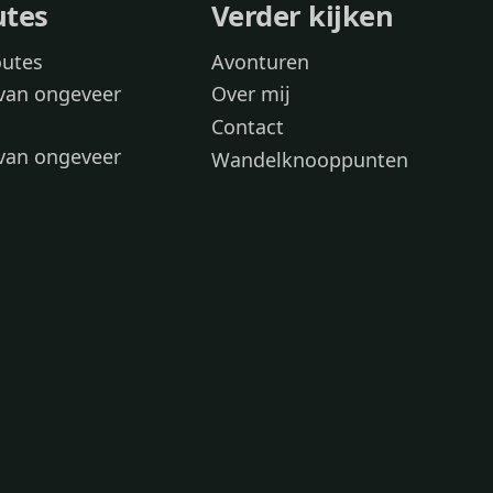
utes
Verder kijken
outes
Avonturen
van ongeveer
Over mij
Contact
van ongeveer
Wandelknooppunten
voor
 wandelroutes
 hond
 honden