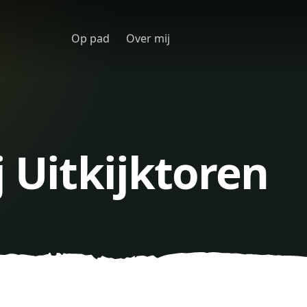
Op pad
Over mij
j Uitkijktoren