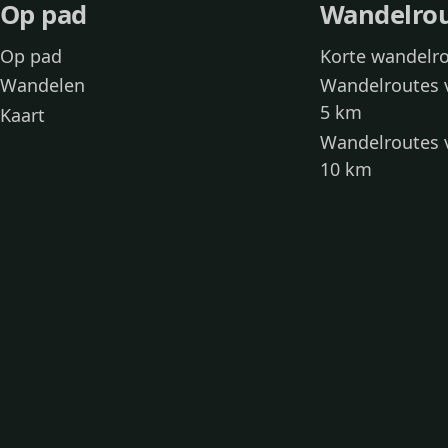
Op pad
Wandelro
Op pad
Korte wandelr
Wandelen
Wandelroutes 
5 km
Kaart
Wandelroutes 
10 km
Wandelroutes 
kinderen
Toegankelijke
Wandelen met
Loslooproutes