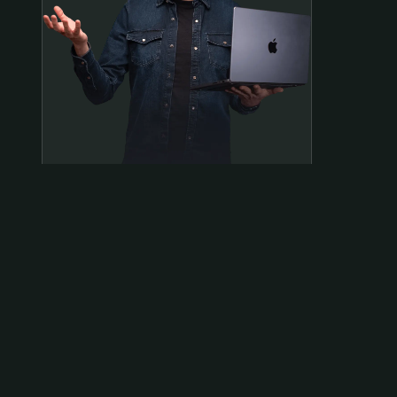
Samen op pad?
ben@beninbeeld.nl
0642458056
Contactpagina