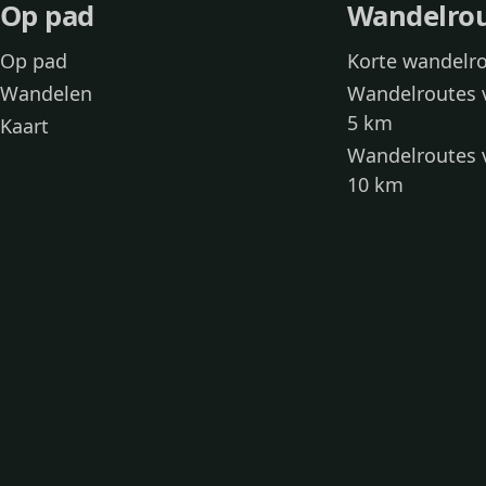
Op pad
Wandelro
Op pad
Korte wandelr
Wandelen
Wandelroutes 
5 km
Kaart
Wandelroutes 
10 km
Wandelroutes 
kinderen
Toegankelijke
Wandelen met
Loslooproutes