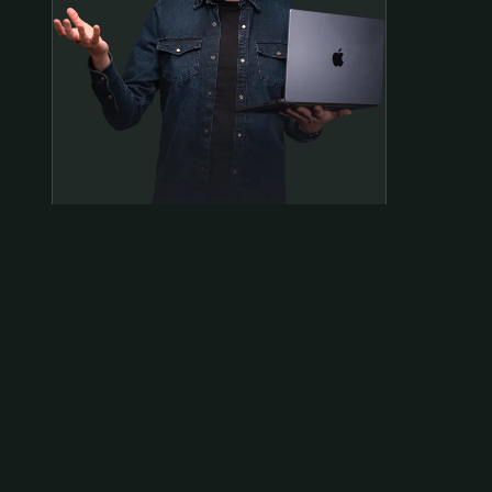
Samen op pad?
ben@beninbeeld.nl
0642458056
Contactpagina