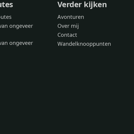
utes
Verder kijken
outes
Avonturen
van ongeveer
Over mij
Contact
van ongeveer
Wandelknooppunten
voor
 wandelroutes
 hond
 honden