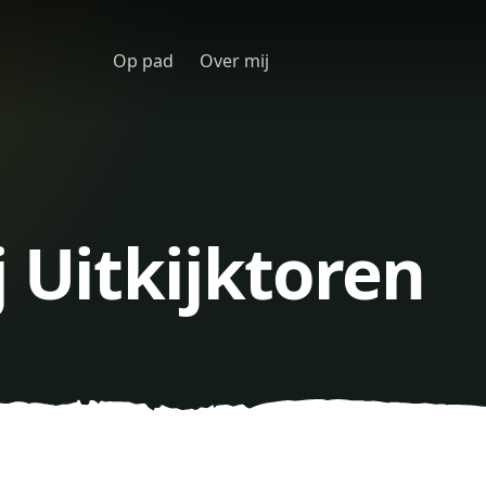
Op pad
Over mij
j Uitkijktoren