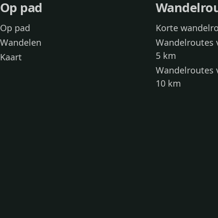
Op pad
Wandelro
Op pad
Korte wandelr
Wandelen
Wandelroutes 
5 km
Kaart
Wandelroutes 
10 km
Wandelroutes 
kinderen
Toegankelijke
Wandelen met
Loslooproutes