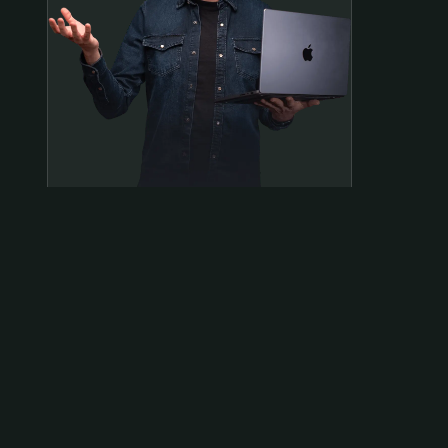
Samen op pad?
ben@beninbeeld.nl
0642458056
Contactpagina