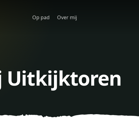
Op pad
Over mij
j Uitkijktoren