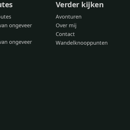
utes
Verder kijken
outes
Avonturen
van ongeveer
Over mij
Contact
van ongeveer
Wandelknooppunten
voor
 wandelroutes
 hond
 honden