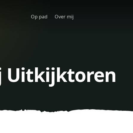
Op pad
Over mij
j Uitkijktoren