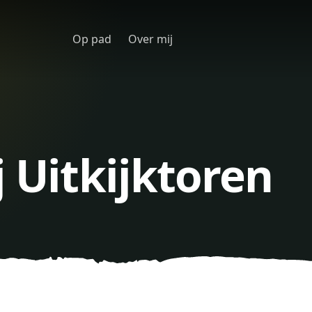
Op pad
Over mij
j Uitkijktoren