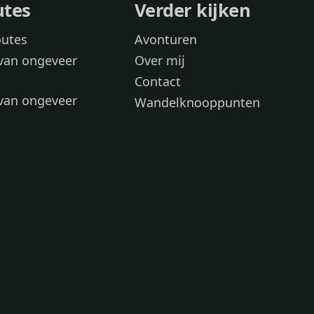
utes
Verder kijken
outes
Avonturen
van ongeveer
Over mij
Contact
van ongeveer
Wandelknooppunten
voor
 wandelroutes
 hond
 honden