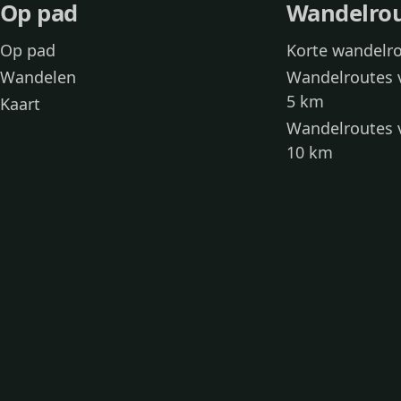
Op pad
Wandelro
Op pad
Korte wandelr
Wandelen
Wandelroutes 
5 km
Kaart
Wandelroutes 
10 km
Wandelroutes 
kinderen
Toegankelijke
Wandelen met
Loslooproutes