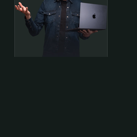
Samen op pad?
ben@beninbeeld.nl
0642458056
Contactpagina