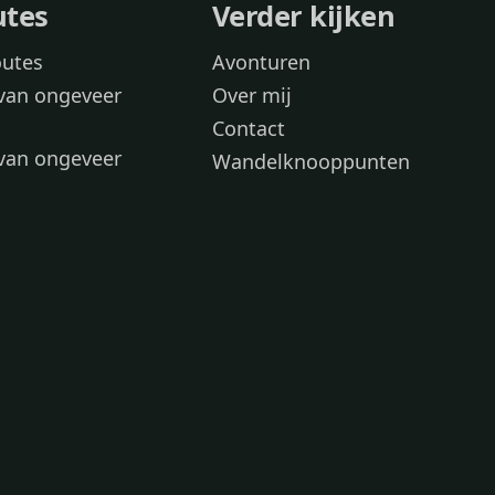
utes
Verder kijken
outes
Avonturen
van ongeveer
Over mij
Contact
van ongeveer
Wandelknooppunten
voor
 wandelroutes
 hond
 honden