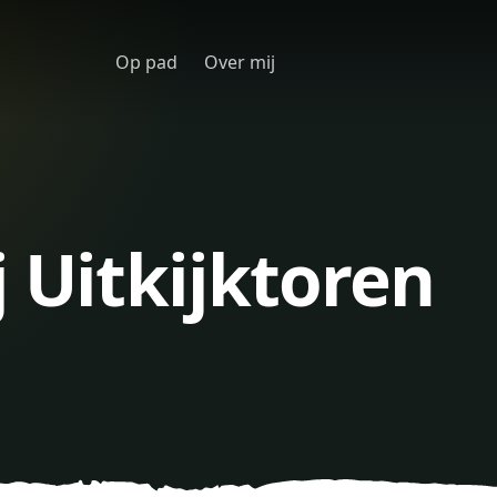
Op pad
Over mij
j Uitkijktoren