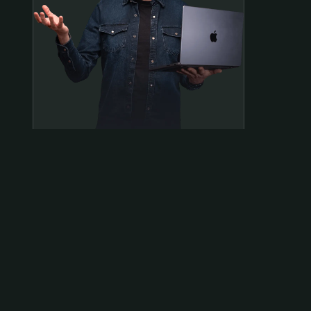
Samen op pad?
ben@beninbeeld.nl
0642458056
Contactpagina