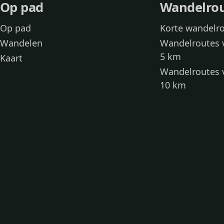
Op pad
Wandelro
Op pad
Korte wandelr
Wandelen
Wandelroutes 
5 km
Kaart
Wandelroutes 
10 km
Wandelroutes 
kinderen
Toegankelijke
Wandelen met
Loslooproutes