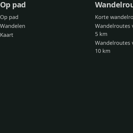
Op pad
Wandelro
Op pad
Korte wandelr
Wandelen
Wandelroutes 
5 km
Kaart
Wandelroutes 
10 km
Wandelroutes 
kinderen
Toegankelijke
Wandelen met
Loslooproutes