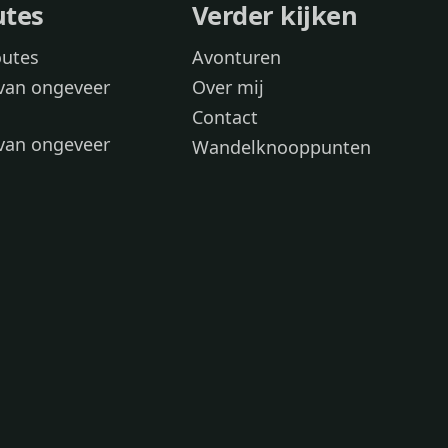
utes
Verder kijken
outes
Avonturen
van ongeveer
Over mij
Contact
van ongeveer
Wandelknooppunten
voor
 wandelroutes
 hond
 honden