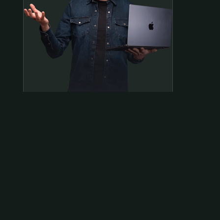
Samen op pad?
ben@beninbeeld.nl
0642458056
Contactpagina