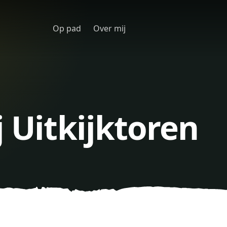
Op pad
Over mij
j Uitkijktoren