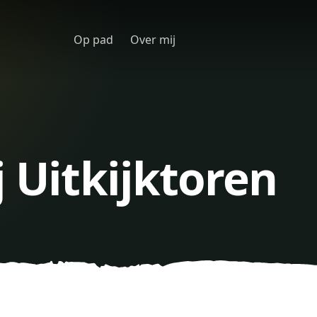
Op pad
Over mij
j Uitkijktoren