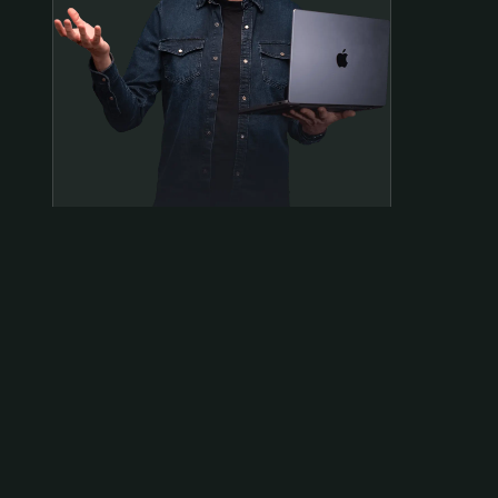
Samen op pad?
ben@beninbeeld.nl
0642458056
Contactpagina