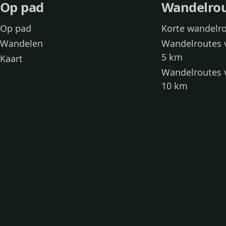
Op pad
Wandelro
Op pad
Korte wandelr
Wandelen
Wandelroutes 
5 km
Kaart
Wandelroutes 
10 km
Wandelroutes 
kinderen
Toegankelijke
Wandelen met
Loslooproutes