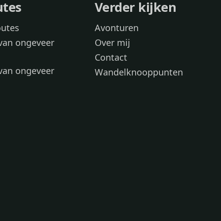
utes
Verder kijken
outes
Avonturen
van ongeveer
Over mij
Contact
van ongeveer
Wandelknooppunten
voor
 wandelroutes
 hond
 honden