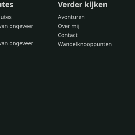
utes
Verder kijken
outes
Avonturen
van ongeveer
Over mij
Contact
van ongeveer
Wandelknooppunten
voor
 wandelroutes
 hond
 honden