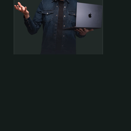
Samen op pad?
ben@beninbeeld.nl
0642458056
Contactpagina