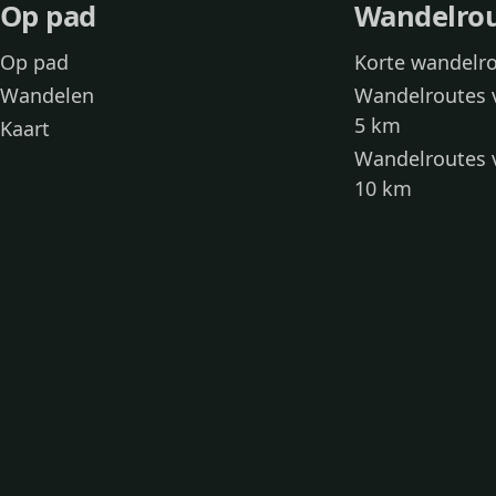
Op pad
Wandelro
Op pad
Korte wandelr
Wandelen
Wandelroutes 
5 km
Kaart
Wandelroutes 
10 km
Wandelroutes 
kinderen
Toegankelijke
Wandelen met
Loslooproutes