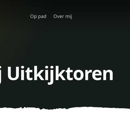
Op pad
Over mij
j Uitkijktoren