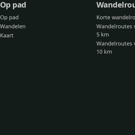
Op pad
Wandelro
Op pad
Korte wandelr
Wandelen
Wandelroutes 
5 km
Kaart
Wandelroutes 
10 km
Wandelroutes 
kinderen
Toegankelijke
Wandelen met
Loslooproutes