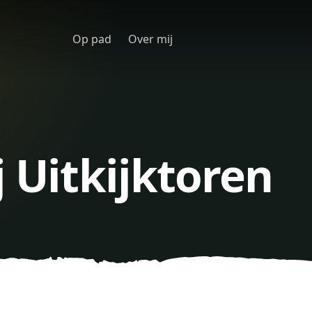
Op pad
Over mij
j Uitkijktoren