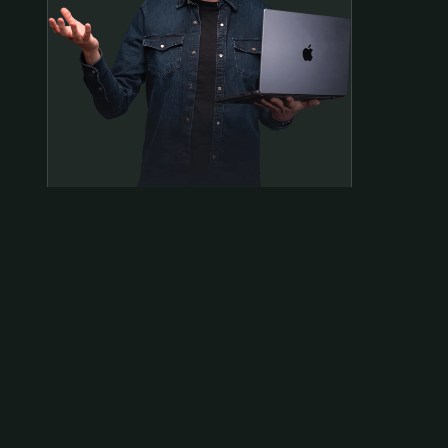
Samen op pad?
ben@beninbeeld.nl
0642458056
Contactpagina