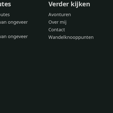
utes
Verder kijken
outes
Avonturen
van ongeveer
Over mij
Contact
van ongeveer
Wandelknooppunten
voor
 wandelroutes
 hond
 honden