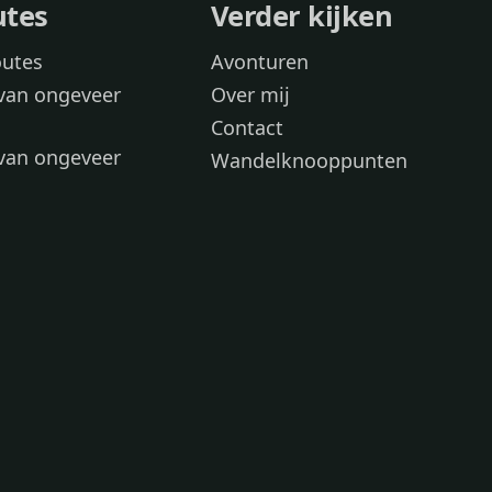
utes
Verder kijken
outes
Avonturen
van ongeveer
Over mij
Contact
van ongeveer
Wandelknooppunten
voor
 wandelroutes
 hond
 honden