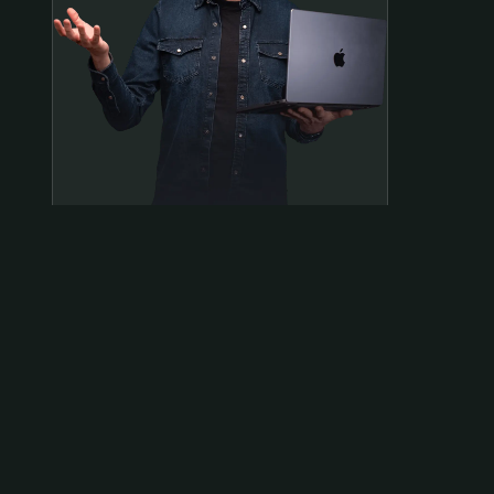
Samen op pad?
ben@beninbeeld.nl
0642458056
Contactpagina