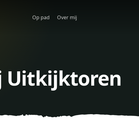
Op pad
Over mij
j Uitkijktoren