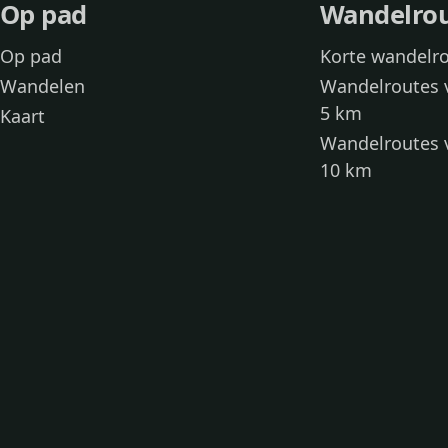
Op pad
Wandelro
Op pad
Korte wandelr
Wandelen
Wandelroutes 
5 km
Kaart
Wandelroutes 
10 km
Wandelroutes 
kinderen
Toegankelijke
Wandelen met
Loslooproutes