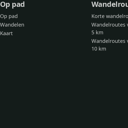
Op pad
Wandelro
Op pad
Korte wandelr
Wandelen
Wandelroutes 
5 km
Kaart
Wandelroutes 
10 km
Wandelroutes 
kinderen
Toegankelijke
Wandelen met
Loslooproutes