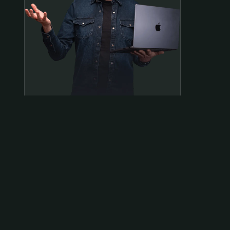
Samen op pad?
ben@beninbeeld.nl
0642458056
Contactpagina