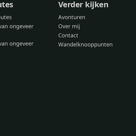
utes
Verder kijken
outes
Avonturen
van ongeveer
Over mij
Contact
van ongeveer
Wandelknooppunten
voor
 wandelroutes
 hond
 honden