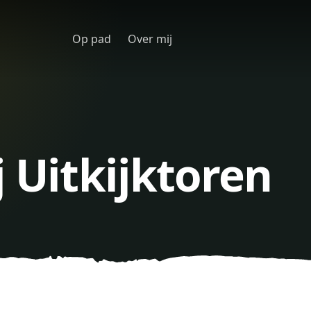
Op pad
Over mij
j Uitkijktoren