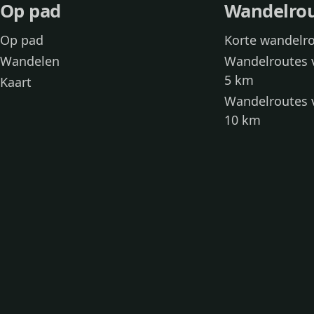
Op pad
Wandelro
Op pad
Korte wandelr
Wandelen
Wandelroutes 
5 km
Kaart
Wandelroutes 
10 km
Wandelroutes 
kinderen
Toegankelijke
Wandelen met
Loslooproutes