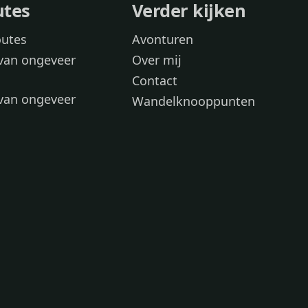
utes
Verder kijken
outes
Avonturen
van ongeveer
Over mij
Contact
van ongeveer
Wandelknooppunten
voor
 wandelroutes
 hond
 honden