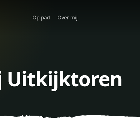
Op pad
Over mij
j Uitkijktoren