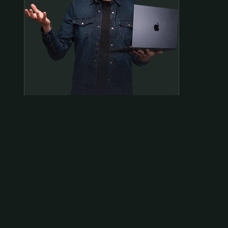
Samen op pad?
ben@beninbeeld.nl
0642458056
Contactpagina