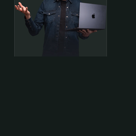
Samen op pad?
ben@beninbeeld.nl
0642458056
Contactpagina