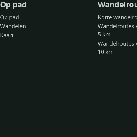
Op pad
Wandelro
Op pad
Korte wandelr
Wandelen
Wandelroutes 
5 km
Kaart
Wandelroutes 
10 km
Wandelroutes 
kinderen
Toegankelijke
Wandelen met
Loslooproutes