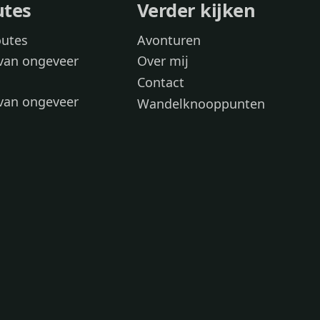
utes
Verder kijken
outes
Avonturen
van ongeveer
Over mij
Contact
van ongeveer
Wandelknooppunten
voor
 wandelroutes
 hond
 honden