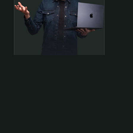
Samen op pad?
ben@beninbeeld.nl
0642458056
Contactpagina