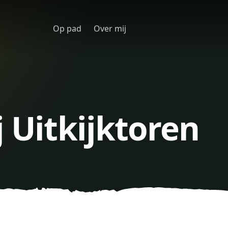
Op pad
Over mij
j Uitkijktoren