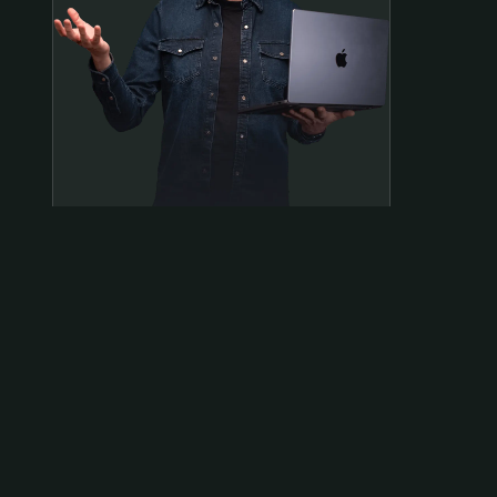
Samen op pad?
ben@beninbeeld.nl
0642458056
Contactpagina