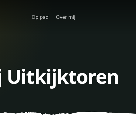
Op pad
Over mij
j Uitkijktoren