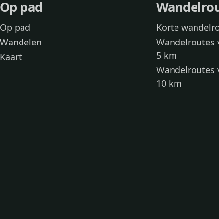
Op pad
Wandelro
Op pad
Korte wandelr
Wandelen
Wandelroutes 
5 km
Kaart
Wandelroutes 
10 km
Wandelroutes 
kinderen
Toegankelijke
Wandelen met
Loslooproutes