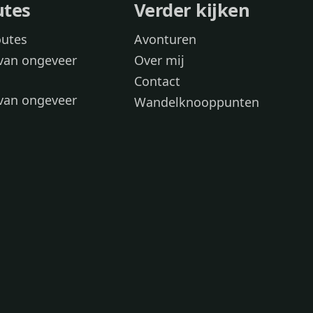
utes
Verder kijken
outes
Avonturen
van ongeveer
Over mij
Contact
van ongeveer
Wandelknooppunten
voor
 wandelroutes
 hond
 honden