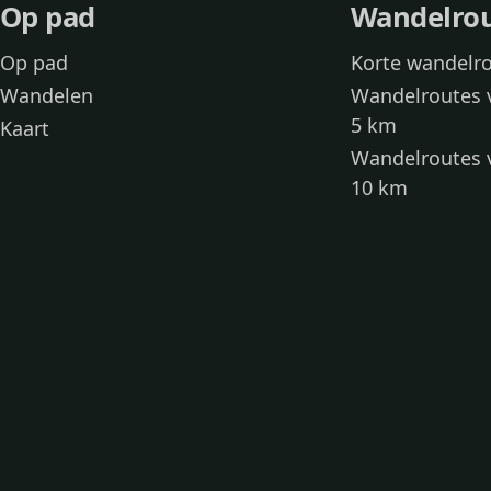
Op pad
Wandelro
Op pad
Korte wandelr
Wandelen
Wandelroutes 
5 km
Kaart
Wandelroutes 
10 km
Wandelroutes 
kinderen
Toegankelijke
Wandelen met
Loslooproutes