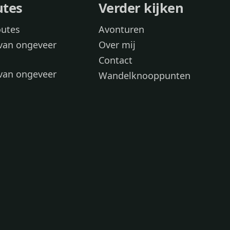
utes
Verder kijken
outes
Avonturen
van ongeveer
Over mij
Contact
van ongeveer
Wandelknooppunten
voor
 wandelroutes
 hond
 honden