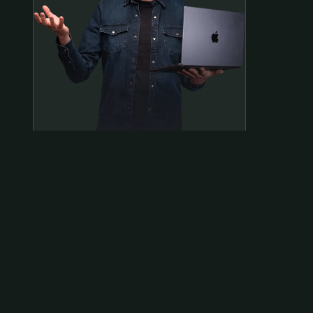
Samen op pad?
ben@beninbeeld.nl
0642458056
Contactpagina