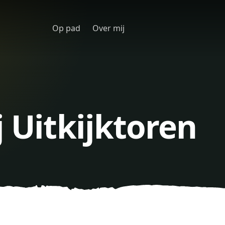
Op pad
Over mij
j Uitkijktoren