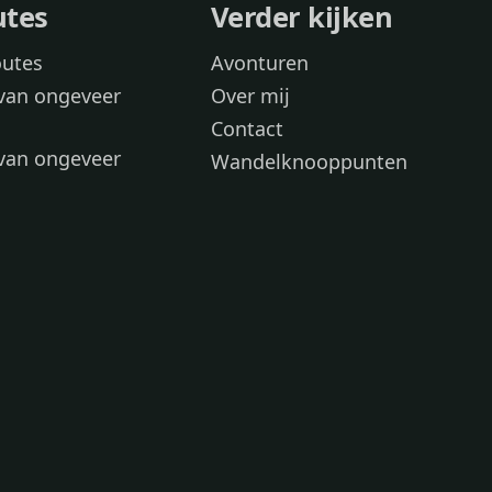
utes
Verder kijken
outes
Avonturen
van ongeveer
Over mij
Contact
van ongeveer
Wandelknooppunten
voor
 wandelroutes
 hond
 honden