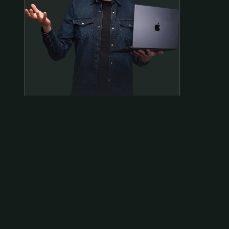
Samen op pad?
ben@beninbeeld.nl
0642458056
Contactpagina