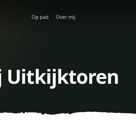
Op pad
Over mij
j Uitkijktoren