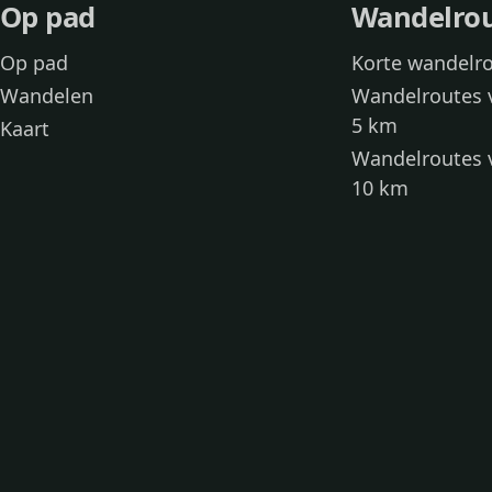
Op pad
Wandelro
Op pad
Korte wandelr
Wandelen
Wandelroutes 
5 km
Kaart
Wandelroutes 
10 km
Wandelroutes 
kinderen
Toegankelijke
Wandelen met
Loslooproutes