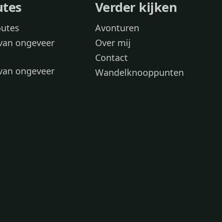
utes
Verder kijken
outes
Avonturen
van ongeveer
Over mij
Contact
van ongeveer
Wandelknooppunten
voor
 wandelroutes
 hond
 honden