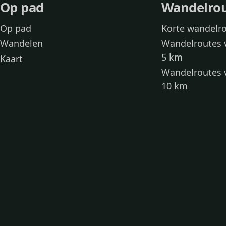
Op pad
Wandelro
Op pad
Korte wandelr
Wandelen
Wandelroutes 
5 km
Kaart
Wandelroutes 
10 km
Wandelroutes 
kinderen
Toegankelijke
Wandelen met
Loslooproutes