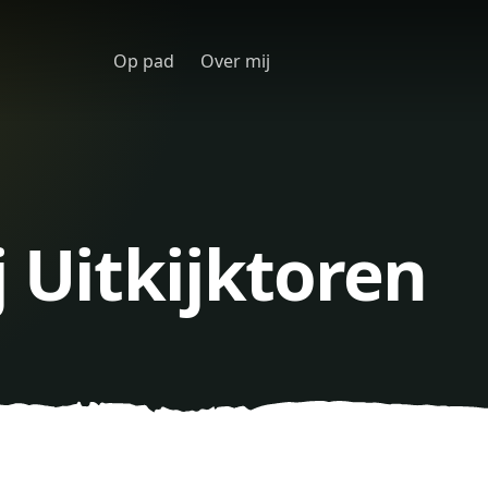
Op pad
Over mij
j Uitkijktoren