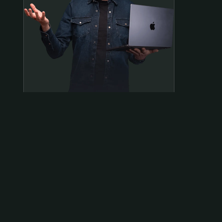
Samen op pad?
ben@beninbeeld.nl
0642458056
Contactpagina