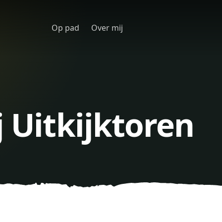
Op pad
Over mij
j Uitkijktoren