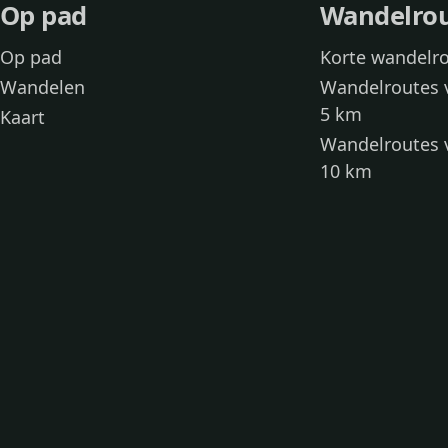
Op pad
Wandelro
Op pad
Korte wandelr
Wandelen
Wandelroutes 
5 km
Kaart
Wandelroutes 
10 km
Wandelroutes 
kinderen
Toegankelijke
Wandelen met
Loslooproutes