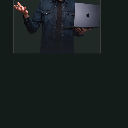
Samen op pad?
ben@beninbeeld.nl
0642458056
Contactpagina