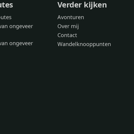
utes
Verder kijken
outes
Avonturen
van ongeveer
Over mij
Contact
van ongeveer
Wandelknooppunten
voor
 wandelroutes
 hond
 honden