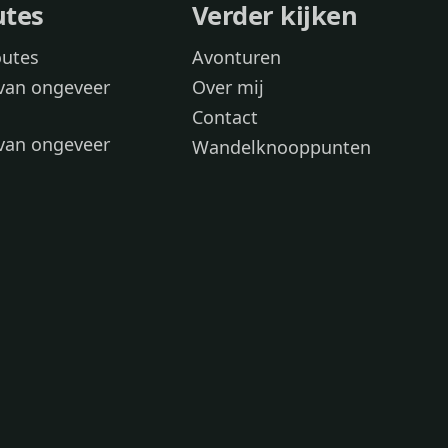
utes
Verder kijken
outes
Avonturen
van ongeveer
Over mij
Contact
van ongeveer
Wandelknooppunten
voor
 wandelroutes
 hond
 honden