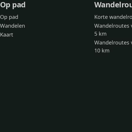
Op pad
Wandelro
Op pad
Korte wandelr
Wandelen
Wandelroutes 
5 km
Kaart
Wandelroutes 
10 km
Wandelroutes 
kinderen
Toegankelijke
Wandelen met
Loslooproutes