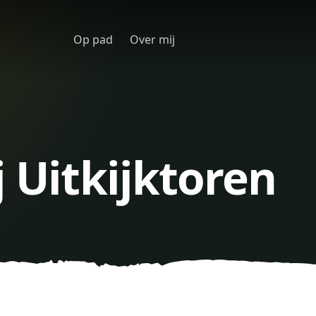
Op pad
Over mij
j Uitkijktoren