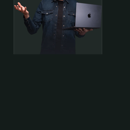
Samen op pad?
ben@beninbeeld.nl
0642458056
Contactpagina