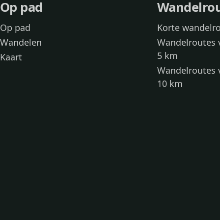
Op pad
Wandelro
Op pad
Korte wandelr
Wandelen
Wandelroutes 
5 km
Kaart
Wandelroutes 
10 km
Wandelroutes 
kinderen
Toegankelijke
Wandelen met
Loslooproutes