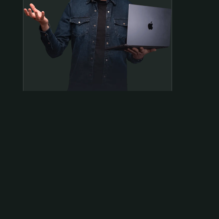
Samen op pad?
ben@beninbeeld.nl
0642458056
Contactpagina