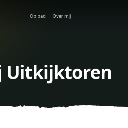
Op pad
Over mij
j Uitkijktoren