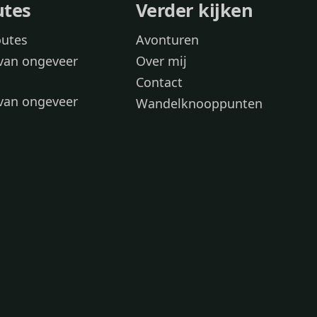
utes
Verder kijken
outes
Avonturen
van ongeveer
Over mij
Contact
van ongeveer
Wandelknooppunten
voor
 wandelroutes
 hond
 honden