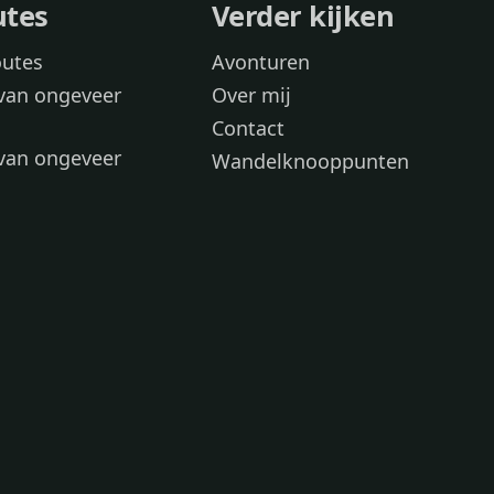
utes
Verder kijken
outes
Avonturen
van ongeveer
Over mij
Contact
van ongeveer
Wandelknooppunten
voor
 wandelroutes
 hond
 honden