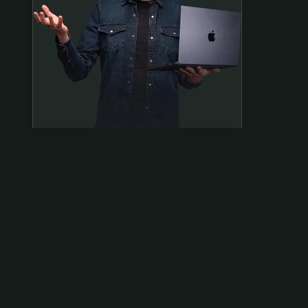
Samen op pad?
ben@beninbeeld.nl
0642458056
Contactpagina