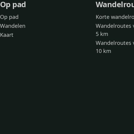
Op pad
Wandelro
Op pad
Korte wandelr
Wandelen
Wandelroutes 
5 km
Kaart
Wandelroutes 
10 km
Wandelroutes 
kinderen
Toegankelijke
Wandelen met
Loslooproutes