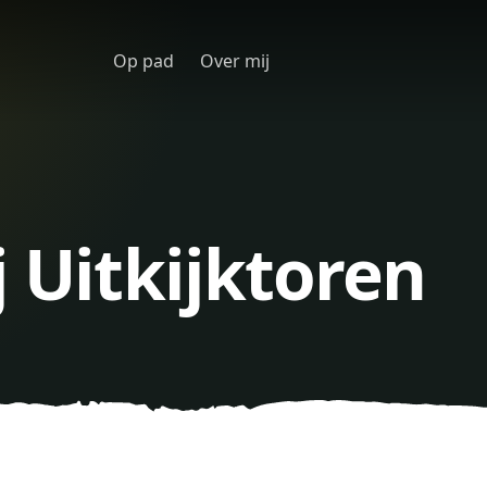
Op pad
Over mij
j Uitkijktoren