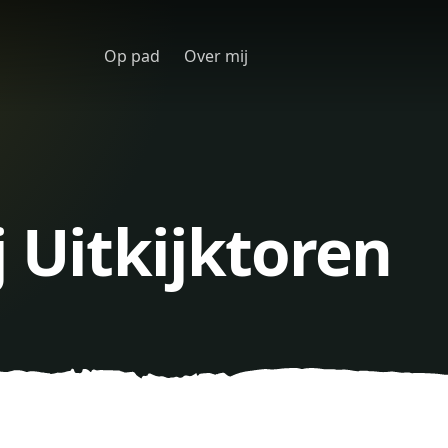
Op pad
Over mij
j Uitkijktoren