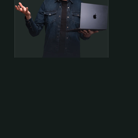
Samen op pad?
ben@beninbeeld.nl
0642458056
Contactpagina