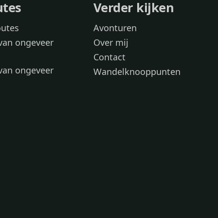
utes
Verder kijken
outes
Avonturen
van ongeveer
Over mij
Contact
van ongeveer
Wandelknooppunten
voor
 wandelroutes
 hond
 honden