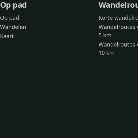
Op pad
Wandelro
Op pad
Korte wandelr
Wandelen
Wandelroutes 
5 km
Kaart
Wandelroutes 
10 km
Wandelroutes 
kinderen
Toegankelijke
Wandelen met
Loslooproutes