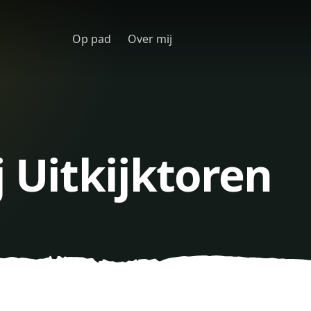
Op pad
Over mij
j Uitkijktoren