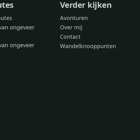
utes
Verder kijken
outes
Avonturen
van ongeveer
Over mij
Contact
van ongeveer
Wandelknooppunten
voor
 wandelroutes
 hond
 honden