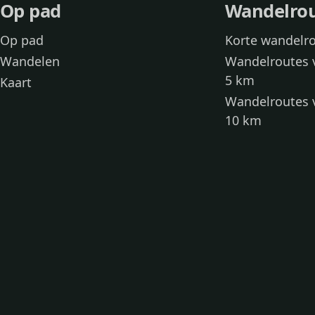
Op pad
Wandelro
Op pad
Korte wandelr
Wandelen
Wandelroutes 
5 km
Kaart
Wandelroutes 
10 km
Wandelroutes 
kinderen
Toegankelijke
Wandelen met
Loslooproutes