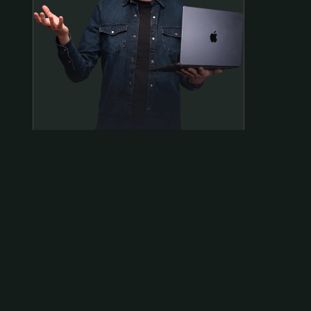
Samen op pad?
ben@beninbeeld.nl
0642458056
Contactpagina